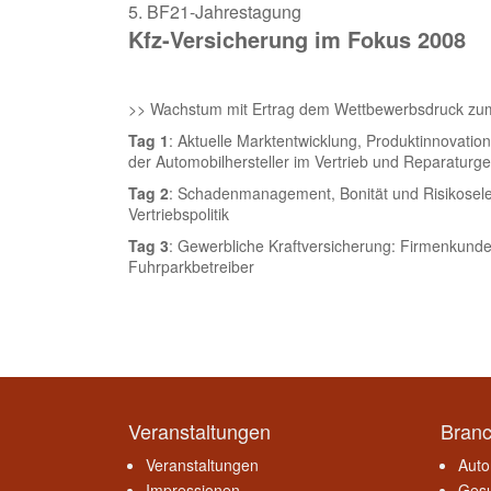
5. BF21-Jahrestagung
Kfz-Versicherung im Fokus 2008
>> Wachstum mit Ertrag dem Wettbewerbsdruck zum
Tag 1
: Aktuelle Marktentwicklung, Produktinnovation
der Automobilhersteller im Vertrieb und Reparaturge
Tag 2
: Schadenmanagement, Bonität und Risikoselekti
Vertriebspolitik
Tag 3
: Gewerbliche Kraftversicherung: Firmenkunde
Fuhrparkbetreiber
Veranstaltungen
Bran
Veranstaltungen
Auto
Impressionen
Gesu