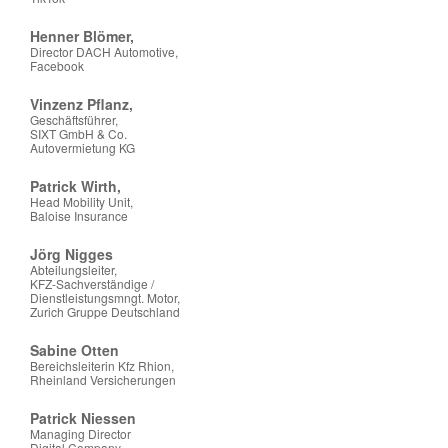
Henner Blömer,
Director DACH Automotive,
Facebook
Vinzenz Pflanz,
Geschäftsführer,
SIXT GmbH & Co.
Autovermietung KG
Patrick Wirth,
Head Mobility Unit,
Baloise Insurance
Jörg Nigges
Abteilungsleiter,
KFZ-Sachverständige /
Dienstleistungsmngt. Motor,
Zurich Gruppe Deutschland
Sabine Otten
Bereichsleiterin Kfz Rhion,
Rheinland Versicherungen
Patrick Niessen
Managing Director
Digital Company,