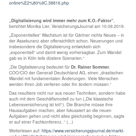
online%E2%80%9C.38816.php
„Digitalisierung wird immer mehr zum K.O.-Faktor
“
,
berichtet Monika Lier, VersicherungsJournal am 10.09.2019.
„
Exponentielles“ Wachstum ist für Gärtner nichts Neues – in
der Assekuranz aber offensichtlich schon. Neuerungen und
insbesondere die Digitalisierung entwickeln sich
„exponentiell“ und damit wenig vorhersagbar. Zum Wandel
gab es in Köln teils düstere Szenarien.“
„Die Digitalisierung bedeutet für
Dr. Rainer Sommer
,
COO/CIO der Generali Deutschland AG, einen „drastischen
Wandel mit fundamentalen Änderungen. Viele Menschen
werden ihren Job verlieren oder ihn ändern müssen.“
Das resultiere nicht nur aus neuen Techniken, sondern habe
auch mit dem Geschäftsmodell zu tun („Die klassische
Lebensversicherung ist tot!“). Die Branche müsse ihre
Hausaufgaben machen, aber fokussiert an die neuen
Aufgaben gehen und nicht alles gleichzeitig beginnen, sagte
er auf einer Fachkonferenz..“ (...)
Weiterlesen auf:
https://www.versicherungsjournal.de/markt-