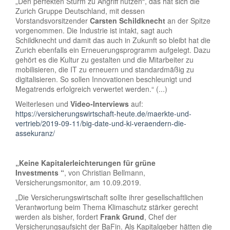
„Den perfekten Sturm zu Angriff nutzen“, das hat sich die
Zurich Gruppe Deutschland, mit dessen
Vorstandsvorsitzender
Carsten Schildknecht
an der Spitze
vorgenommen. Die Industrie ist intakt, sagt auch
Schildknecht und damit das auch in Zukunft so bleibt hat die
Zurich ebenfalls ein Erneuerungsprogramm aufgelegt. Dazu
gehört es die Kultur zu gestalten und die Mitarbeiter zu
mobilisieren, die IT zu erneuern und standardmäßig zu
digitalisieren. So sollen Innovationen beschleunigt und
Megatrends erfolgreich verwertet werden.“ (...)
Weiterlesen und
Video-Interviews
auf:
https://versicherungswirtschaft-heute.de/maerkte-und-
vertrieb/2019-09-11/big-date-und-ki-veraendern-die-
assekuranz/
„Keine Kapitalerleichterungen für grüne
Investments “
, von Christian Bellmann,
Versicherungsmonitor, am 10.09.2019.
„Die Versicherungswirtschaft sollte ihrer gesellschaftlichen
Verantwortung beim Thema Klimaschutz stärker gerecht
werden als bisher, fordert
Frank Grund
, Chef der
Versicherungsaufsicht der BaFin. Als Kapitalgeber hätten die