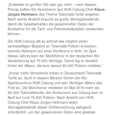
„Entweder im großen Stil oder gar nicht – nach diesem
Prinzip sollten Kfz-Versicherer laut HUK-Coburg-Chef
Klaus-
Jürgen Heitmann
das Thema Telematik-Tarife angehen.
Nach seiner Ansicht braucht es große Vertragsbestände,
damit die Gesellschaften die gesammelten Daten der
Autofahrer für die Tarif- und Prämienkalkulation verwenden
können.
Die HUK-Coburg will so schnell wie möglich einen
sechsstelligen Bestand an Telematik-Policen erreichen,
betonte Heitmann auf einer Konferenz in Köln. Im April
dieses Jahres kam der Marktführer in der deutschen Kfz-
Versicherung auf 75.000 Verträge. Damit lag er deutlich
hinter der Allianz, die kurz darauf 90.000 Policen meldete.“
„Immer mehr Versicherer bieten in Deutschland Telematik-
Tarife an. Auch in diesem Bereich führen der Kfz-
Spartenprimus HUK-Coburg und sein Verfolger Allianz das
Feld an. Die Münchener meldeten im Mai 2019 mehr als
90.000 Telematiktarife, der Konkurrent aus Coburg kam im
April auf rund 75.000 Policen. Nach Ansicht von HUK-
Coburg-Chef Klaus-Jürgen Heitmann seien
Vertragsbestände dieser Größenordnung zwingend
erforderlich, um den gewonnenen Daten eine gewisse