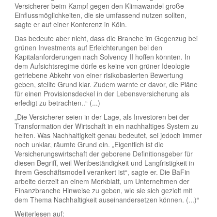
Versicherer beim Kampf gegen den Klimawandel große
Einflussmöglichkeiten, die sie umfassend nutzen sollten,
sagte er auf einer Konferenz in Köln.
Das bedeute aber nicht, dass die Branche im Gegenzug bei
grünen Investments auf Erleichterungen bei den
Kapitalanforderungen nach Solvency II hoffen könnten. In
dem Aufsichtsregime dürfe es keine von grüner Ideologie
getriebene Abkehr von einer risikobasierten Bewertung
geben, stellte Grund klar. Zudem warnte er davor, die Pläne
für einen Provisionsdeckel in der Lebensversicherung als
erledigt zu betrachten..“ (...)
„Die Versicherer seien in der Lage, als Investoren bei der
Transformation der Wirtschaft in ein nachhaltiges System zu
helfen. Was Nachhaltigkeit genau bedeutet, sei jedoch immer
noch unklar, räumte Grund ein. „Eigentlich ist die
Versicherungswirtschaft der geborene Definitionsgeber für
diesen Begriff, weil Wertbeständigkeit und Langfristigkeit in
ihrem Geschäftsmodell verankert ist“, sagte er. Die BaFin
arbeite derzeit an einem Merkblatt, um Unternehmen der
Finanzbranche Hinweise zu geben, wie sie sich gezielt mit
dem Thema Nachhaltigkeit auseinandersetzen können. (...)“
Weiterlesen auf: