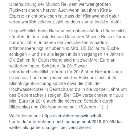
Untersuchung der Munich Re, dem weltweit größten
Rückversicherer, hervor. Auch wenn laut ihren Klima-
Experten nicht bewiesen ist, dass der Klimawandel dafür
verantwortlich zeichnet, gibt es doch starke Indizien dafür.
Ungewöhnlich hohe Naturkatastrophenschäden häufen sich
nämlich. In den historischen Daten der Munich Re existieren
nur drei Jahre, in denen die versicherten Schäden
inflationsbereinigt mit über 100 Mrd. US-Dollar zu Buche
schlugen – und sie alle liegen in den vergangen 14 Jahren.
Die Zahlen für Deutschland sind mit zwei Mrd. Euro an
wetterbedingten Schäden für 2017 zwar
unterdurchschnittlich, dürften für 2018 aber Rekordniveau
erreichen. Laut dem renommierten Potsdam-Institut für
Klimafolgenforschung könnte etwa die Zahl der
Hochwasseropfer in Deutschland bis in die 2040er-Jahre um
das Siebenfache(!) steigen. Der GDV verzeichnete mit 280
Mio. Euro für 2018 auch die höchsten Schäden durch
Blitzschlag und Überspannung seit 15 Jahren.“ (...)
Weiterlesen auf:
https://versicherungswirtschaft-
heute.de/unternehmen-und-management/2019-09-09/das-
wetter-als-game-changer-fuer-versicherer/