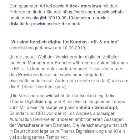
Den gesamten Artikel sowie
Video-Interviews
mit den
Referenten finden Sie auf:
https://versicherungswirtschaft-
heute.de/schlaglicht/2019-09-10/beenken-der-viel-
diskutierte-provisionsdeckel-kommt/
„Wir sind herzlich digital für Kunden - off- & online“
,
schreibt bocquel-news am 10.09.2019.
„In die „neue“ Welt der Versicherer im digitalen Zeitalter
tauchten Manager der Branche während es Zukunftsforums
in Köln. Da kamen unter anderem auch Diskussionen um
den Provisionsdeckel auf sowie neue integrierte
Geschäftsmodelle auf. Außerdem drehte sich (fast) alles um
die KI (Künstliche Intelligenz).“
„Die Versicherungswirtschaft in Deutschland legt beim
Thema Digitalisierung und KI ein viel zu langsames Tempo
vor!“ Mit dieser Aussage verpasste
Stefan Groschupf,
Gründer und CEO von der in Los Angeles ansässigen
Automation Hero vielen anderen ambitionierten Aussagen
der Versicherer einen Dämpfer. Die Versicherungswirtschaft
in Deutschland lege beim Thema Digitalisierung und KI ein
viel zu langsames Tempo vor.