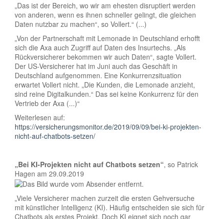
„Das ist der Bereich, wo wir am ehesten disruptiert werden
von anderen, wenn es ihnen schneller gelingt, die gleichen
Daten nutzbar zu machen“, so Vollert.“ (...)
„Von der Partnerschaft mit Lemonade in Deutschland erhofft
sich die Axa auch Zugriff auf Daten des Insurtechs. „Als
Rückversicherer bekommen wir auch Daten“, sagte Vollert.
Der US-Versicherer hat im Juni auch das Geschäft in
Deutschland aufgenommen. Eine Konkurrenzsituation
erwartet Vollert nicht. „Die Kunden, die Lemonade anzieht,
sind reine Digitalkunden.“ Das sei keine Konkurrenz für den
Vertrieb der Axa (...)“
Weiterlesen auf:
https://versicherungsmonitor.de/2019/09/09/bei-ki-projekten-
nicht-auf-chatbots-setzen/
„Bei KI-Projekten nicht auf Chatbots setzen
“
, so Patrick
Hagen am 29.09.2019
„Viele Versicherer machen zurzeit die ersten Gehversuche
mit künstlicher Intelligenz (KI). Häufig entscheiden sie sich für
Chatbots als erstes Projekt. Doch KI eignet sich noch gar