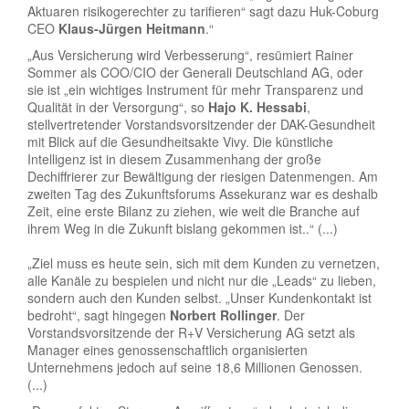
Aktuaren risikogerechter zu tarifieren“ sagt dazu Huk-Coburg
CEO
Klaus-Jürgen Heitmann
.“
„Aus Versicherung wird Verbesserung“, resümiert Rainer
Sommer als COO/CIO der Generali Deutschland AG, oder
sie ist „ein wichtiges Instrument für mehr Transparenz und
Qualität in der Versorgung“, so
Hajo K. Hessabi
,
stellvertretender Vorstandsvorsitzender der DAK-Gesundheit
mit Blick auf die Gesundheitsakte Vivy. Die künstliche
Intelligenz ist in diesem Zusammenhang der große
Dechiffrierer zur Bewältigung der riesigen Datenmengen. Am
zweiten Tag des Zukunftsforums Assekuranz war es deshalb
Zeit, eine erste Bilanz zu ziehen, wie weit die Branche auf
ihrem Weg in die Zukunft bislang gekommen ist..“ (...)
„Ziel muss es heute sein, sich mit dem Kunden zu vernetzen,
alle Kanäle zu bespielen und nicht nur die „Leads“ zu lieben,
sondern auch den Kunden selbst. „Unser Kundenkontakt ist
bedroht“, sagt hingegen
Norbert Rollinger
. Der
Vorstandsvorsitzende der R+V Versicherung AG setzt als
Manager eines genossenschaftlich organisierten
Unternehmens jedoch auf seine 18,6 Millionen Genossen.
(...)