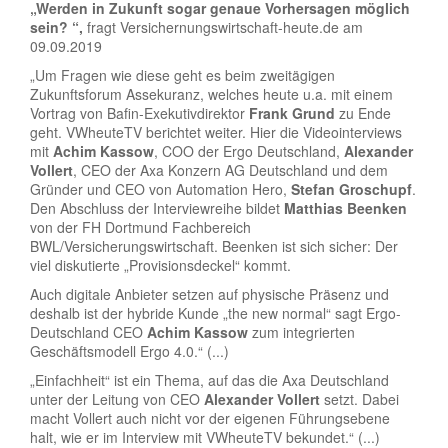
„Werden in Zukunft sogar genaue Vorhersagen möglich
sein? “,
fragt Versichernungswirtschaft-heute.de am
09.09.2019
„Um Fragen wie diese geht es beim zweitägigen
Zukunftsforum Assekuranz, welches heute u.a. mit einem
Vortrag von Bafin-Exekutivdirektor
Frank Grund
zu Ende
geht. VWheuteTV berichtet weiter. Hier die Videointerviews
mit
Achim Kassow
, COO der Ergo Deutschland,
Alexander
Vollert
, CEO der Axa Konzern AG Deutschland und dem
Gründer und CEO von Automation Hero,
Stefan Groschupf
.
Den Abschluss der Interviewreihe bildet
Matthias Beenken
von der FH Dortmund Fachbereich
BWL/Versicherungswirtschaft. Beenken ist sich sicher: Der
viel diskutierte „Provisionsdeckel“ kommt.
Auch digitale Anbieter setzen auf physische Präsenz und
deshalb ist der hybride Kunde „the new normal“ sagt Ergo-
Deutschland CEO
Achim Kassow
zum integrierten
Geschäftsmodell Ergo 4.0.“ (...)
„Einfachheit“ ist ein Thema, auf das die Axa Deutschland
unter der Leitung von CEO
Alexander Vollert
setzt. Dabei
macht Vollert auch nicht vor der eigenen Führungsebene
halt, wie er im Interview mit VWheuteTV bekundet.“ (...)