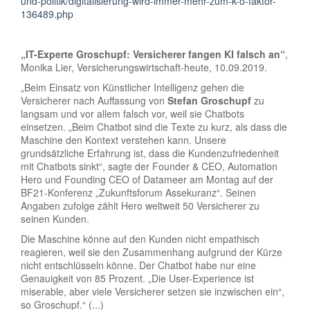
und-politik/digitalisierung-wird-immer-mehr-zum-k-o-faktor-
136489.php
„IT-Experte Groschupf: Versicherer fangen KI falsch an“
,
Monika Lier, Versicherungswirtschaft-heute, 10.09.2019.
„Beim Einsatz von Künstlicher Intelligenz gehen die
Versicherer nach Auffassung von
Stefan Groschupf
zu
langsam und vor allem falsch vor, weil sie Chatbots
einsetzen. „Beim Chatbot sind die Texte zu kurz, als dass die
Maschine den Kontext verstehen kann. Unsere
grundsätzliche Erfahrung ist, dass die Kundenzufriedenheit
mit Chatbots sinkt“, sagte der Founder & CEO, Automation
Hero und Founding CEO of Datameer am Montag auf der
BF21-Konferenz „Zukunftsforum Assekuranz“. Seinen
Angaben zufolge zählt Hero weltweit 50 Versicherer zu
seinen Kunden.
Die Maschine könne auf den Kunden nicht empathisch
reagieren, weil sie den Zusammenhang aufgrund der Kürze
nicht entschlüsseln könne. Der Chatbot habe nur eine
Genauigkeit von 85 Prozent. „Die User-Experience ist
miserable, aber viele Versicherer setzen sie inzwischen ein“,
so Groschupf.“ (...)