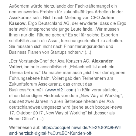
Außerdem würde hierzulande der Fachkräftemangel ein
nennenswertes Problem für zukunftsfähiges Arbeiten in der
Assekuranz sein. Nicht nach Meinung von CEO
Achim
Kassow,
Ergo Deutschland AG, der erwiderte, dass die Ergo
sehr wohl entsprechende junge Leute finde. „Wir müssen
ihnen nur die Räume geben.“ Es sei für solche Experten
schließlich auch ein Asset, forschungsorientiert zu arbeiten.
Sie müssten sich nicht nach Finanzierungsrunden und
Business Plänen von Startups richten.“ (...)
„Der Vorstands-Chef der Axa Konzern AG,
Alexander
Vollert,
betonte anschließend: „Einfachheit ist auch ein
Thema bei uns.“ Da mache man auch „nicht vor der eigenen
Führungsebene halt“. Vollert gab den Teilnehmern am
Zukunftsforum Assekuranz, das erneut das
BusinessForum21 (
www.bf21.com
) in Köln veranstaltete,
einen lebendigen Eindruck von dem „New Way of Working“,
das seit zwei Jahren in allen Betriebseinheiten der Axa
deutschlandweit umgesetzt wird (siehe auch bocquel-news
17. Oktober 2017 „New Way of Working” ist „besser als
Home Office”. (...)
Weiterlesen auf:
https://bocquel-news.de/%E2%80%9EWir-
sind-herzlich-digital-f%C3%BCr-Kunden-off-