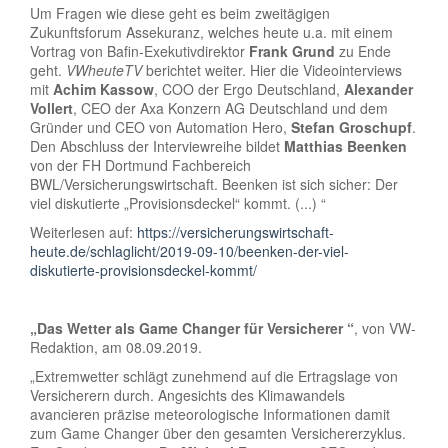
Um Fragen wie diese geht es beim zweitägigen
Zukunftsforum Assekuranz, welches heute u.a. mit einem
Vortrag von Bafin-Exekutivdirektor
Frank Grund
zu Ende
geht.
VWheuteTV
berichtet weiter. Hier die Videointerviews
mit
Achim Kassow
, COO der Ergo Deutschland,
Alexander
Vollert
, CEO der Axa Konzern AG Deutschland und dem
Gründer und CEO von Automation Hero,
Stefan Groschupf
.
Den Abschluss der Interviewreihe bildet
Matthias Beenken
von der FH Dortmund Fachbereich
BWL/Versicherungswirtschaft. Beenken ist sich sicher: Der
viel diskutierte „Provisionsdeckel“ kommt. (...) “
Weiterlesen auf:
https://versicherungswirtschaft-
heute.de/schlaglicht/2019-09-10/beenken-der-viel-
diskutierte-provisionsdeckel-kommt/
„Das Wetter als Game Changer für Versicherer “
, von VW-
Redaktion, am 08.09.2019.
„Extremwetter schlägt zunehmend auf die Ertragslage von
Versicherern durch. Angesichts des Klimawandels
avancieren präzise meteorologische Informationen damit
zum Game Changer über den gesamten Versichererzyklus.