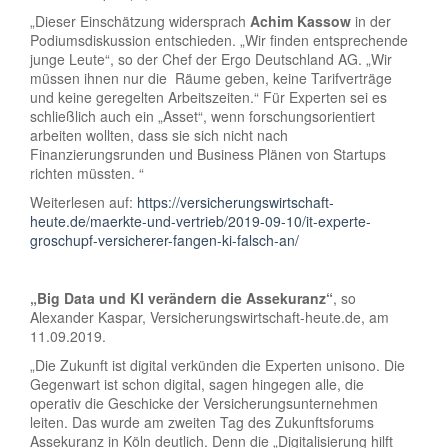
„Dieser Einschätzung widersprach
Achim Kassow
in der
Podiumsdiskussion entschieden. „Wir finden entsprechende
junge Leute“, so der Chef der Ergo Deutschland AG. „Wir
müssen ihnen nur die Räume geben, keine Tarifverträge
und keine geregelten Arbeitszeiten.“ Für Experten sei es
schließlich auch ein „Asset“, wenn forschungsorientiert
arbeiten wollten, dass sie sich nicht nach
Finanzierungsrunden und Business Plänen von Startups
richten müssten. “
Weiterlesen auf:
https://versicherungswirtschaft-
heute.de/maerkte-und-vertrieb/2019-09-10/it-experte-
groschupf-versicherer-fangen-ki-falsch-an/
„Big Data und KI verändern die Assekuranz“
, so
Alexander Kaspar, Versicherungswirtschaft-heute.de, am
11.09.2019.
„Die Zukunft ist digital verkünden die Experten unisono. Die
Gegenwart ist schon digital, sagen hingegen alle, die
operativ die Geschicke der Versicherungsunternehmen
leiten. Das wurde am zweiten Tag des Zukunftsforums
Assekuranz in Köln deutlich. Denn die „Digitalisierung hilft