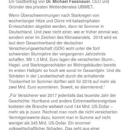
Ein Gastbeitrag von
Dr. Michael Fassnauer
, CEO und
Gründer des privaten Wetterdienstes UBIMET.
Wenn Überschwemmungen nach Starkregen von
wochenlanger Hitze und Dürre mit katastrophalen
Ernteschäden abgelöst werden, dann ist Sommer in
Deutschland. Und zwar nicht einer, wie er früher einmal war,
sondern einer im Zeichen des Klimawandels. 2018 wird es
laut dem Gesamtverband der deutschen
Versicherungswirtschaft (GDV) wohl unter die fünf
schwersten Sturmjahre der vergangenen Jahrzehnte
schaffen. Mit 1,3 Mrd. Euro lagen die versicherten Sturm-,
Hagel- und Starkregenschäden an Wohngebäuden bereits
im ersten Halbjahr so hoch wie sonst im Gesamtjahr. Und die
Schäden in der Landwirtschaft durch die anhaltende
Trockenheit im Sommer dürften sich für 2018 auf mehr als
zwei Mrd. Euro summieren. Soweit, so alarmierend.“
„Für Versicherer war 2017 jedenfalls das teuerste Jahr der
Geschichte: Hurrikane und andere Extremwetterereignisse
kosteten die Branche weltweit rund 144 Mrd. US-Dollar –
mehr als je zuvor. Rechnet man noch die nicht versicherten
Vermögenswerte dazu, kommt man in Summe auf nicht
weniger als 345 Mrd. US-Dollar. Ein enormer
volkswirtschaftlicher Schaden. Das geht aus einer