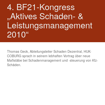
4. BF21-Kongress
„Aktives Schaden- &
Leistungsmanagement
2010“
Thomas Geck, Abteilungsleiter Schaden Dezentral, HUK-
COBURG sprach in seinem lebhaften Vortrag über neue
Maßstäbe bei Schadenmanagement und -steuerung von Kfz-
Schäden.