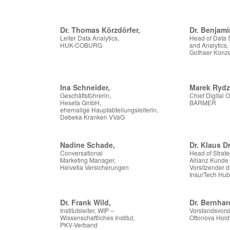
Dr. Thomas Körzdörfer,
Dr. Benjami
Leiter Data Analytics,
Head of Data 
HUK-COBURG
and Analytics,
Gothaer Konz
Ina Schneider,
Marek Rydz
Geschäftsführerin,
Chief Digital Of
Heseta GmbH,
BARMER
ehemalige Hauptabteilungsleiterin,
Debeka Kranken VVaG
Nadine Schade,
Dr. Klaus Dr
Conversational
Head of Strateg
Marketing Manager,
Allianz Kunde
Helvetia Versicherungen
Vorsitzender 
InsurTech Hu
Dr. Frank Wild,
Dr. Bernhar
Institutsleiter, WIP –
Vorstandsvorsi
Wissenschaftliches Institut,
Ottonova Hol
PKV-Verband