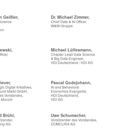
n Geißler,
Dr. Michael Zimmer,
Science
Chief Data & AI Officer,
W&W-Gruppe
ern
ewski,
Michael Lülfesmann,
ficer,
Chapter Lead Data Science
& Big Data Engineer,
HDI Deutschland / HDI AG
iever,
Pascal Godejohann,
ic Digital Initiatives,
AI and Behavioral
 und Markt GmbH,
Economics Evangelist,
des Vorstandes,
HDI Deutschland,
b Munich
HDI AG
d Brühl,
Uwe Schumacher,
tzender,
Vorsitzender des Vorstandes,
ding AG
DOMCURA AG