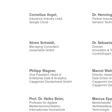
Cornelius Vogel,
Dr. Henning
Insurance Industry Lead,
Partner Insura
Google Cloud
Senacor Tech
Sören Schmidt,
Dr. Sebast
Managing Consultant,
Director
crossnative GmbH
Innovation & 
ControlExper
Philipp Wagner,
Marcel Walt
Vice President, Head of
Director, Head
Enterprise Data & Analytics,
Data Driven I
Capgemini Deutschland GmbH
Capgemini Inv
Capgemini De
Prof. Dr. Heiko Beier,
Marcus Epp
Professor für digitale
Bereichsleiter
Medienkommunikation,
Vertriebssteue
Internationale Hochschule
Technologie,