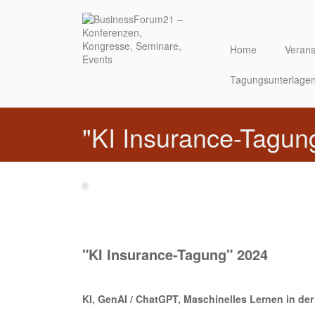
Direkt
zum
Inhalt
Home
Verans
Tagungsunterlage
"KI Insurance-Tagun
"KI Insurance-Tagung" 2024
KI, GenAI / ChatGPT, Maschinelles Lernen in der