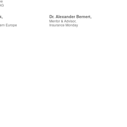
ne
 AG
k,
Dr. Alexander Bernert,
Mentor & Advisor,
tern Europe
Insurance Monday