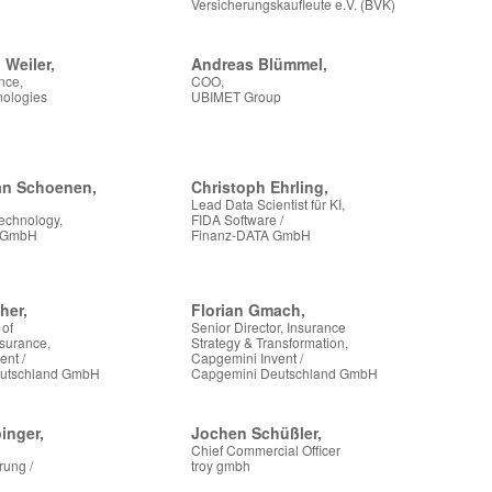
Versicherungskaufleute e.V. (BVK)
 Weiler,
Andreas Blümmel,
nce,
COO,
nologies
UBIMET Group
ian Schoenen,
Christoph Ehrling,
Lead Data Scientist für KI,
Technology,
FIDA Software /
t GmbH
Finanz-DATA GmbH
her,
Florian Gmach,
 of
Senior Director, Insurance
nsurance,
Strategy & Transformation,
ent /
Capgemini Invent /
utschland GmbH
Capgemini Deutschland GmbH
inger,
Jochen Schüßler,
Chief Commercial Officer
rung /
troy gmbh