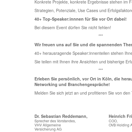
Konkrete Projekte, konkrete Ergebnisse stehen im 
Strategien, Potenziale, Use Cases und Erfolgsfaktor
40+ Top-Speaker:innnen für Sie vor Ort dabei!
Bei diesem Event dürfen Sie nicht fehlen!
***
Wir freuen uns auf Sie und die spannenden The
40+ herausragende Speaker:innenteilen stehen Ihn
Sie teilen mit Ihnen ihre Ansichten und bisherige E
***
Erleben Sie persönlich, vor Ort in Köln, die h
Networking und Branchengespräche!
Melden Sie sich jetzt an und profitieren Sie von den
Dr. Sebastian Reddemann,
Heinrich Fri
Sprecher des Vorstandes,
COO,
VHV Allgemeine
OVB Holding 
Versicherung AG