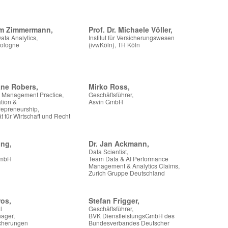
Tom Zimmermann,
Prof. Dr. Michaele Völler,
Data Analytics,
Institut für Versicherungswesen
Cologne
(ivwKöln), TH Köln
iane Robers,
Mirko Ross,
ür Management Practice,
Geschäftsführer,
tion &
Asvin GmbH
repreneurship,
t für Wirtschaft und Recht
ing,
Dr. Jan Ackmann,
Data Scientist,
GmbH
Team Data & AI Performance
Management & Analytics Claims,
Zurich Gruppe Deutschland
ros,
Stefan Frigger,
l
Geschäftsführer,
ager,
BVK DienstleistungsGmbH des
icherungen
Bundesverbandes Deutscher