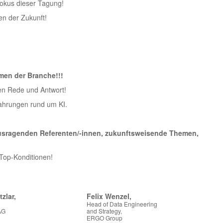
Fokus dieser Tagung!
en der Zukunft!
men der Branche!!!
en Rede und Antwort!
rfahrungen rund um KI.
erausragenden Referenten/-innen, zukunftsweisende Themen,
 Top-Konditionen!
tzlar,
Felix Wenzel,
Head of Data Engineering
AG
and Strategy,
ERGO Group