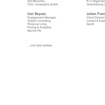
SDI München,
R+V Allgemei
CEO, moresophy GmbH
Versicherung
Can Baysal,
Julian Fran
Engagement Manager,
Client Director
Global Consulting,
Central & Eas
Personal Lines,
Akur8
Pricing & Analytics,
Munich Re
.
... und viele weitere.