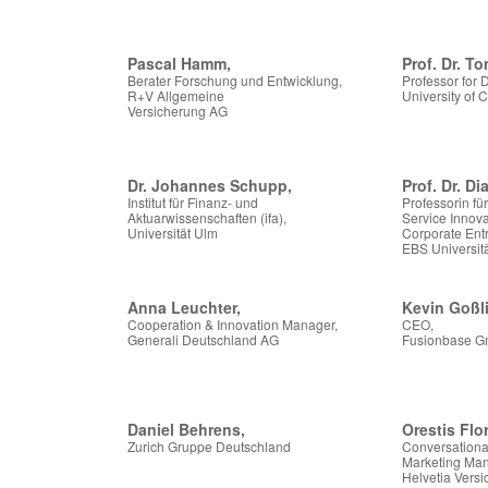
Pascal Hamm,
Prof. Dr. 
Berater Forschung und Entwicklung,
Professor for 
R+V Allgemeine
University of 
Versicherung AG
Dr. Johannes Schupp,
Prof. Dr. D
Institut für Finanz- und
Professorin f
Aktuarwissenschaften (ifa),
Service Innova
Universität Ulm
Corporate Ent
EBS Universitä
Anna Leuchter,
Kevin Goßl
Cooperation & Innovation Manager,
CEO,
Generali Deutschland AG
Fusionbase 
Daniel Behrens,
Orestis Flo
Zurich Gruppe Deutschland
Conversationa
Marketing Man
Helvetia Vers